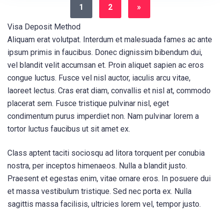
1
2
»
Visa Deposit Method
Aliquam erat volutpat. Interdum et malesuada fames ac ante
ipsum primis in faucibus. Donec dignissim bibendum dui,
vel blandit velit accumsan et. Proin aliquet sapien ac eros
congue luctus. Fusce vel nisl auctor, iaculis arcu vitae,
laoreet lectus. Cras erat diam, convallis et nisl at, commodo
placerat sem. Fusce tristique pulvinar nisl, eget
condimentum purus imperdiet non. Nam pulvinar lorem a
tortor luctus faucibus ut sit amet ex.
Class aptent taciti sociosqu ad litora torquent per conubia
nostra, per inceptos himenaeos. Nulla a blandit justo.
Praesent et egestas enim, vitae ornare eros. In posuere dui
et massa vestibulum tristique. Sed nec porta ex. Nulla
sagittis massa facilisis, ultricies lorem vel, tempor justo.